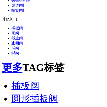
铸铁镶铜闸门
渠道闸门
螺旋闸门
其他阀门
插板阀
闸阀
截止阀
止回阀
球阀
蝶阀
更多
TAG标签
插板阀
圆形插板阀