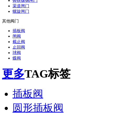
铸铁镶铜闸门
渠道闸门
螺旋闸门
其他阀门
插板阀
闸阀
截止阀
止回阀
球阀
蝶阀
更多
TAG标签
插板阀
圆形插板阀